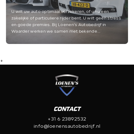
U wilt uw auto optimaal verzekeren, of u nu een
zakelijke of particuliere rijder bent. U wilt geen stress
en goede premies. Bij Loenen's Autobedrijf in
Waarder werken we samen met bekende
verzekeringsmaatschappijen die alles voor u regelen.
+
CONTACT
+31 6 23892532
info@loenensautobedrijf.nl