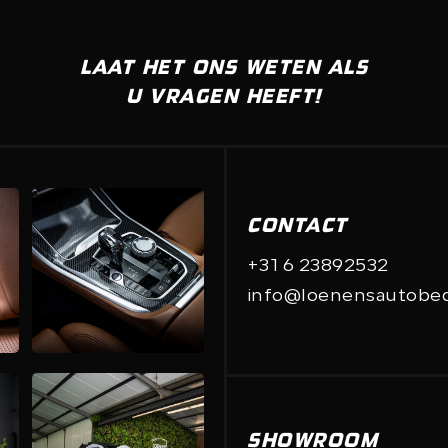
LAAT HET ONS WETEN ALS
U VRAGEN HEEFT!
CONTACT
+31 6 23892532
info@loenensautobedr
SHOWROOM