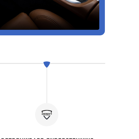
l
Za:
08.00 - 15.30
WERKPLAATS
Ma - Vr:
08.00 - 18.00
Za:
gesloten