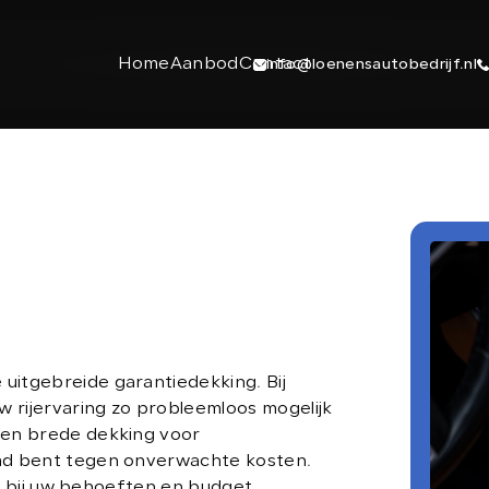
Home
Aanbod
Contact
info@loenensautobedrijf.nl
itgebreide garantiedekking. Bij
 rijervaring zo probleemloos mogelijk
CONTACT
een brede dekking voor
md bent tegen onverwachte kosten.
+31 6 23892532
en bij uw behoeften en budget.