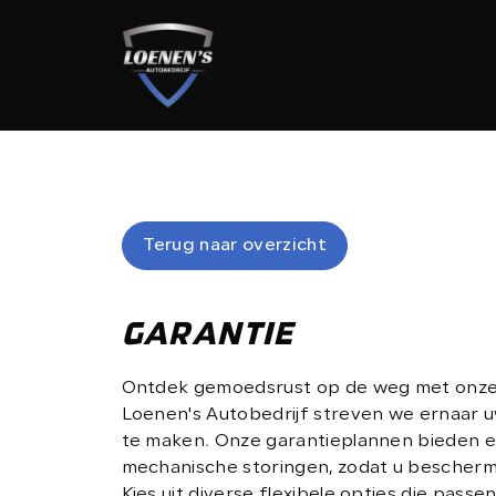
HOME
AANBOD
Terug naar overzicht
Terug naar overzicht
DIENSTEN
GARANTIE
WERKPLAATS
Ontdek gemoedsrust op de weg met onze u
Loenen's Autobedrijf streven we ernaar uw
te maken. Onze garantieplannen bieden 
OVER ONS
mechanische storingen, zodat u bescher
Kies uit diverse flexibele opties die pass