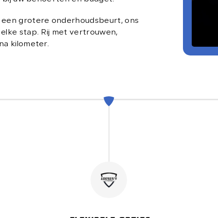
info@loenensautobedrijf.n
f een grotere onderhoudsbeurt, ons
elke stap. Rij met vertrouwen,
LOENEN'S AUTOBEDRIJF
na kilometer.
De Groendijck 43
3466 NJ Waarder