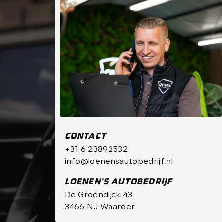
CONTACT
+31 6 23892532
info@loenensautobedrijf.nl
LOENEN'S AUTOBEDRIJF
De Groendijck 43
3466 NJ Waarder