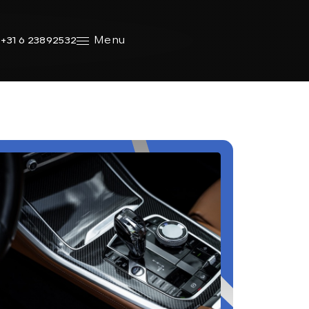
Menu
+31 6 23892532
SHOWROOM
Ma - vr:
08.00 - 18.00