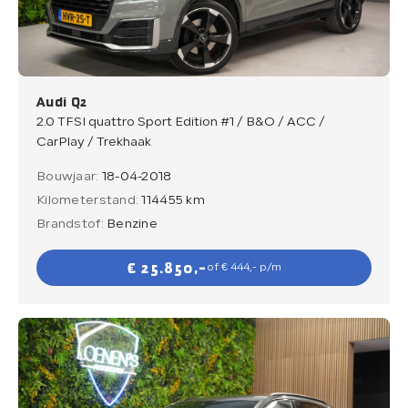
Verkocht
Contact
Audi Q2
2.0 TFSI quattro Sport Edition #1 / B&O / ACC /
CarPlay / Trekhaak
Bouwjaar:
18-04-2018
Direct contact
Kilometerstand:
114455 km
Direct contact
Brandstof:
Benzine
E-mail
€ 25.850,-
of € 444,- p/m
info@loenensautobedrijf.nl
Telefoon
+31 6 23892532
Adres
De Groendijck 43
3466 NJ Waarder