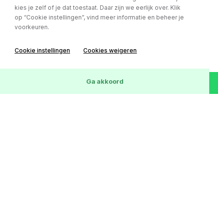
kies je zelf of je dat toestaat. Daar zijn we eerlijk over. Klik
op “Cookie instellingen”, vind meer informatie en beheer je
voorkeuren.
Mercedes-Benz CLK
Cabrio 350 Elegance automaat / cruise /
Cookie instellingen
Cookies weigeren
stoelventilatie / parkeersensoren
Bouwjaar:
08-06-2006
Wis
25
Voertuigen
Ga akkoord
Kilometerstand:
154812 km
Brandstof:
Benzine
€ 13.850,-
of € 239,- p/m