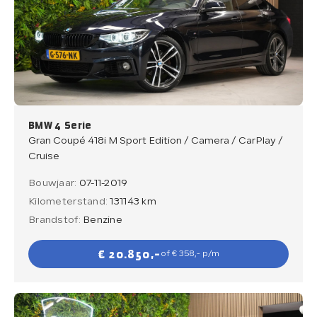
BMW 4 Serie
Gran Coupé 418i M Sport Edition / Camera / CarPlay /
Cruise
Bouwjaar:
07-11-2019
Kilometerstand:
131143 km
Brandstof:
Benzine
€ 20.850,-
of € 358,- p/m