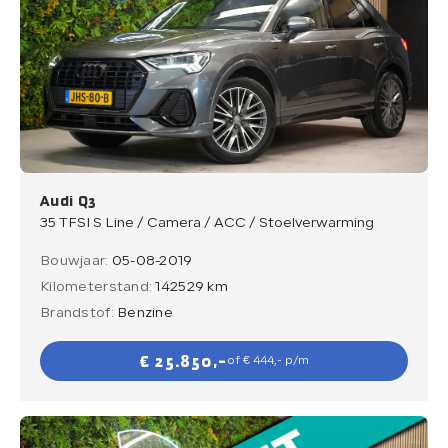
Audi Q3
35 TFSI S Line / Camera / ACC / Stoelverwarming
Bouwjaar:
05-08-2019
Kilometerstand:
142529 km
Brandstof:
Benzine
€ 25.850,-
of € 444,- p/m