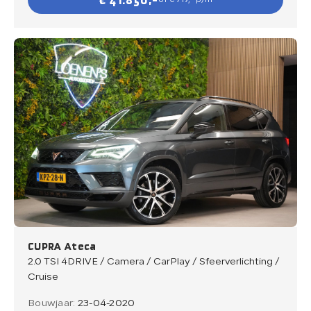
€ 41.850,-
of € 719,- p/m
CUPRA Ateca
2.0 TSI 4DRIVE / Camera / CarPlay / Sfeerverlichting /
Cruise
Bouwjaar:
23-04-2020