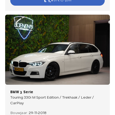
€ 1,-
of € 0,- p/m
BMW 3 Serie
Touring 330i M Sport Edition / Trekhaak / Leder /
CarPlay
Bouwjaar:
29-11-2018