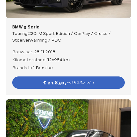
BMW 3 Serie
Touring 320i M Sport Edition / CarPlay / Cruise /
Stoelverwarming / PDC
Bouwjaar:
28-11-2018
Kilometerstand:
126954 km
Brandstof:
Benzine
€ 21.850,-
of € 375,- p/m