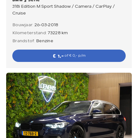
318i Edition M Sport Shadow / Camera / CarPlay /
Cruise
Bouwjaar:
26-03-2018
Kilometerstand:
73228 km
Brandstof:
Benzine
€ 1,-
of € 0,- p/m