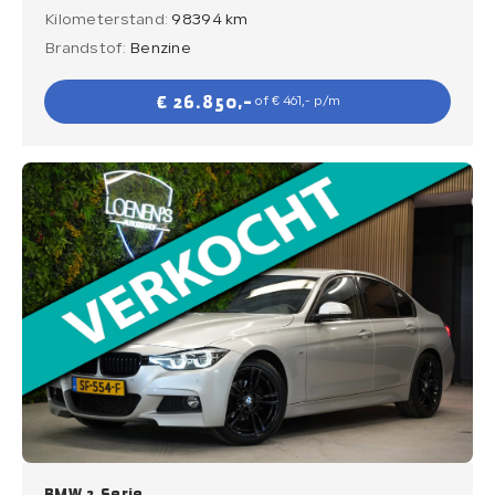
Kilometerstand:
98394 km
Brandstof:
Benzine
€ 26.850,-
of € 461,- p/m
BMW 3 Serie