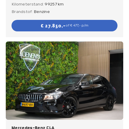
Kilometerstand:
99257 km
Brandstof:
Benzine
€ 27.850,-
of € 477,- p/m
Mercedes-Benz CLA