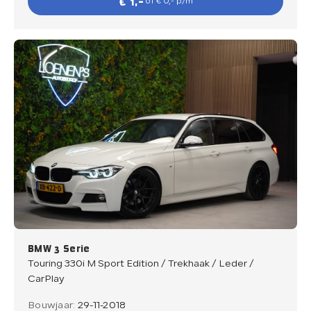
€ 1,-
of € 0,- p/m
BMW 3 Serie
Touring 330i M Sport Edition / Trekhaak / Leder /
CarPlay
Bouwjaar:
29-11-2018