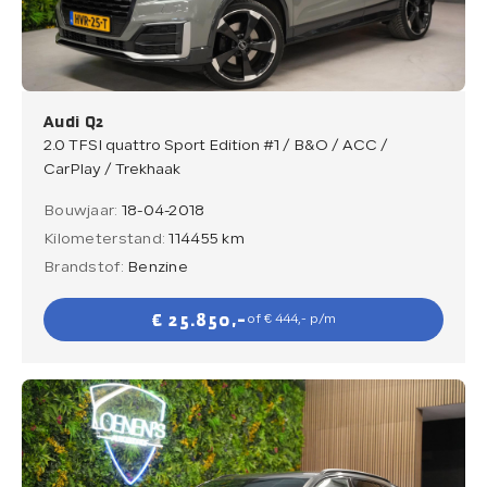
Verkocht
Contact
Audi Q2
2.0 TFSI quattro Sport Edition #1 / B&O / ACC /
CarPlay / Trekhaak
Bouwjaar:
18-04-2018
Direct contact
Kilometerstand:
114455 km
Direct contact
Brandstof:
Benzine
E-mail
€ 25.850,-
of € 444,- p/m
info@loenensautobedrijf.nl
Telefoon
+31 6 23892532
Adres
De Groendijck 43
3466 NJ Waarder