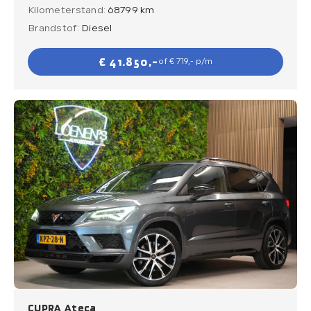
Kilometerstand:
68799 km
Brandstof:
Diesel
€ 41.850,-
of € 719,- p/m
CUPRA Ateca