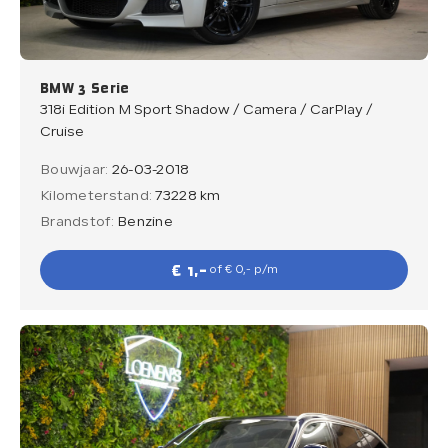
BMW 3 Serie
318i Edition M Sport Shadow / Camera / CarPlay /
Cruise
Bouwjaar:
26-03-2018
Kilometerstand:
73228 km
Brandstof:
Benzine
€ 1,-
of € 0,- p/m