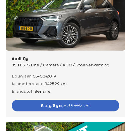
Audi Q3
35 TFSI S Line / Camera / ACC / Stoelverwarming
Bouwjaar:
05-08-2019
Kilometerstand:
142529 km
Brandstof:
Benzine
€ 25.850,-
of € 444,- p/m