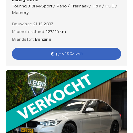
Touring 318i M-Sport / Pano / Trekhaak / H&K / HUD /
Memory
Bouwjaar:
21-12-2017
Kilometerstand:
127216 km
Brandstof:
Benzine
€ 1,-
of € 0,- p/m