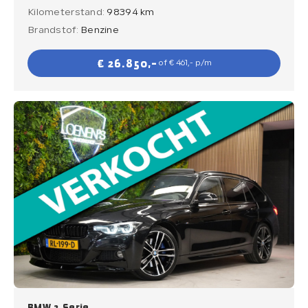
Kilometerstand:
98394 km
Brandstof:
Benzine
€ 26.850,-
of € 461,- p/m
BMW 3 Serie