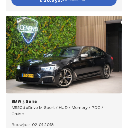
€ 20.850,-
of € 358,- p/m
BMW 5 Serie
M550d xDrive M-Sport / HUD / Memory / PDC /
Cruise
Bouwjaar:
02-01-2018