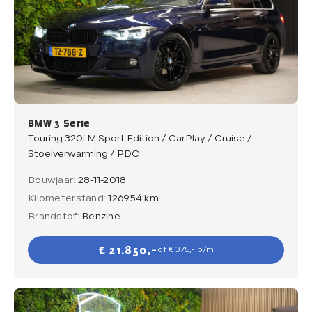
BMW 3 Serie
Touring 320i M Sport Edition / CarPlay / Cruise /
Stoelverwarming / PDC
Bouwjaar:
28-11-2018
Kilometerstand:
126954 km
Brandstof:
Benzine
€ 21.850,-
of € 375,- p/m