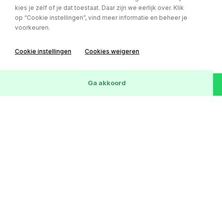
kies je zelf of je dat toestaat. Daar zijn we eerlijk over. Klik
op “Cookie instellingen”, vind meer informatie en beheer je
voorkeuren.
Mercedes-Benz CLA
Cookie instellingen
Cookies weigeren
Shooting Brake 180 Automaat / Camera / Cruise / Navi
Bouwjaar:
27-04-2016
Wis
26
Voertuigen
Ga akkoord
Kilometerstand:
151819 km
Brandstof:
Benzine
€ 14.850,-
of € 255,- p/m