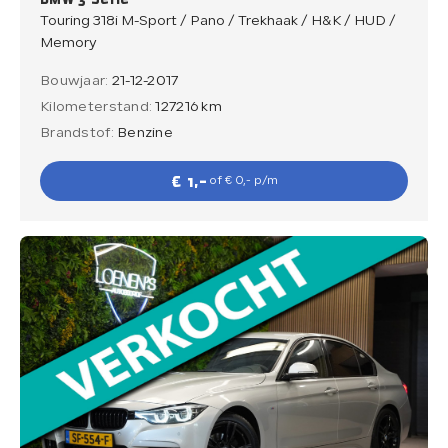
Touring 318i M-Sport / Pano / Trekhaak / H&K / HUD /
Memory
Bouwjaar:
21-12-2017
Kilometerstand:
127216 km
Brandstof:
Benzine
€ 1,-
of € 0,- p/m