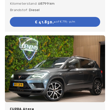
Kilometerstand:
68799 km
Brandstof:
Diesel
€ 41.850,-
of € 719,- p/m
CUPRA Ateca