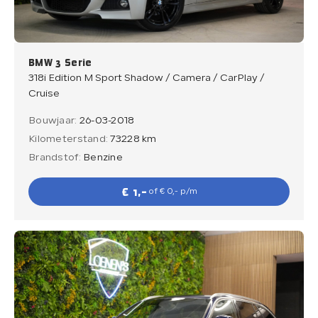
BMW 3 Serie
318i Edition M Sport Shadow / Camera / CarPlay /
Cruise
Bouwjaar:
26-03-2018
Kilometerstand:
73228 km
Brandstof:
Benzine
€ 1,-
of € 0,- p/m