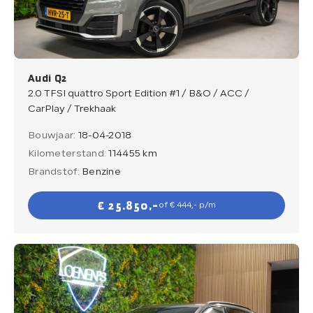
Verkocht
Contact
Audi Q2
2.0 TFSI quattro Sport Edition #1 / B&O / ACC /
CarPlay / Trekhaak
Bouwjaar:
18-04-2018
Direct contact
Kilometerstand:
114455 km
Direct contact
Brandstof:
Benzine
E-mail
€ 25.850,-
of € 444,- p/m
info@loenensautobedrijf.nl
Telefoon
+31 6 23892532
Adres
De Groendijck 43
3466 NJ Waarder