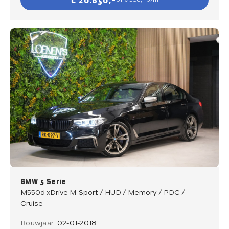
€ 20.850,-
of € 358,- p/m
BMW 5 Serie
M550d xDrive M-Sport / HUD / Memory / PDC /
Cruise
Bouwjaar:
02-01-2018