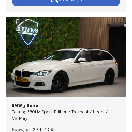
€ 1,-
of € 0,- p/m
BMW 3 Serie
Touring 330i M Sport Edition / Trekhaak / Leder /
CarPlay
Bouwjaar:
29-11-2018