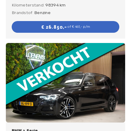
Kilometerstand:
98394 km
Brandstof:
Benzine
€ 26.850,-
of € 461,- p/m
BMW 3 Serie