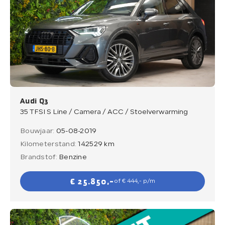
Audi Q3
35 TFSI S Line / Camera / ACC / Stoelverwarming
Bouwjaar:
05-08-2019
Kilometerstand:
142529 km
Brandstof:
Benzine
€ 25.850,-
of € 444,- p/m