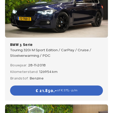
BMW 3 Serie
Touring 320i M Sport Edition / CarPlay / Cruise /
Stoelverwarming / PDC
Bouwjaar:
28-11-2018
Kilometerstand:
126954 km
Brandstof:
Benzine
€ 21.850,-
of € 375,- p/m