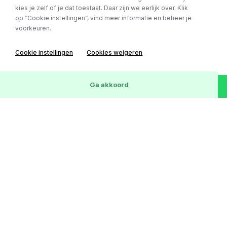
kies je zelf of je dat toestaat. Daar zijn we eerlijk over. Klik
op “Cookie instellingen”, vind meer informatie en beheer je
voorkeuren.
Mercedes-Benz CLA
Cookie instellingen
Cookies weigeren
Shooting Brake 180 Automaat / Camera / Cruise / Navi
Bouwjaar:
27-04-2016
Wis
26
Voertuigen
Ga akkoord
Kilometerstand:
151819 km
Brandstof:
Benzine
€ 14.850,-
of € 255,- p/m