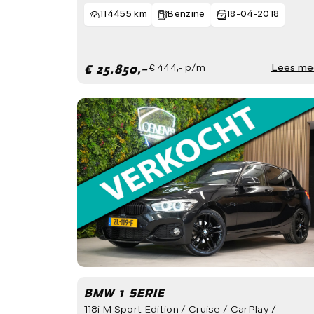
114455 km
Benzine
18-04-2018
€ 25.850,-
€ 444,- p/m
Lees me
BMW 1 SERIE
118i M Sport Edition / Cruise / CarPlay /