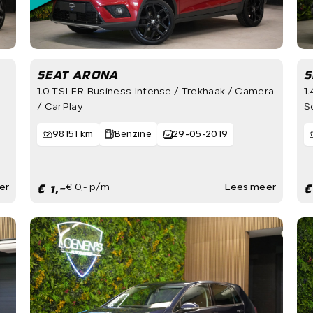
SEAT ARONA
S
1.0 TSI FR Business Intense / Trekhaak / Camera
1
/ CarPlay
S
98151 km
Benzine
29-05-2019
€ 1,-
€
er
€ 0,- p/m
Lees meer