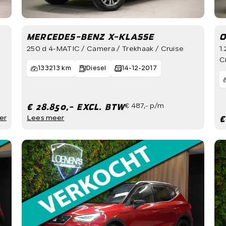
MERCEDES-BENZ X-KLASSE
O
250 d 4-MATIC / Camera / Trekhaak / Cruise
1
C
133213 km
Diesel
14-12-2017
€ 28.850,- EXCL. BTW
€ 487,- p/m
€
er
Lees meer