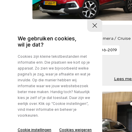
RENAULT CAPTUR
We gebruiken cookies,
1.3 TCe Version S / Trekhaak / Camera / Cruise
wil je dat?
86724 km
Benzine
19-06-2019
Cookies zijn kleine tekstbestanden met
informatie erin. Die plaatsen we kort op je
apparaat. Zo zien we bijvoorbeeld welke
pagina’s je zag, waar je afhaakte en wat je
€ 1,-
€ 0,- p/m
Lees me
invulde. Op die manier hebben wij
informatie waar we jouw websitebezoek
beter mee maken. Handig toch? Natuurlijk
kies je zelf of je dat toestaat. Daar zijn we
eerlijk over. Klik op “Cookie instellingen”,
vind meer informatie en beheer je
voorkeuren.
Cookie instellingen
Cookies weigeren