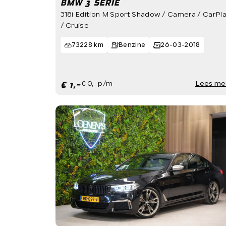
BMW 3 SERIE
318i Edition M Sport Shadow / Camera / CarPl
/ Cruise
73228 km
Benzine
26-03-2018
€ 1,-
€ 0,- p/m
Lees me