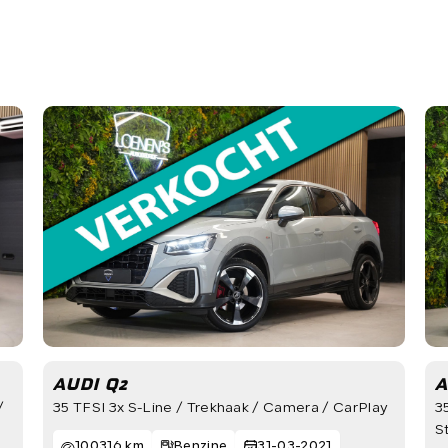
info@loenensautobedrijf.n
LOENEN'S AUTOBEDRIJF
De Groendijck 43
3466 NJ Waarder
AUDI Q2
A
/
35 TFSI 3x S-Line / Trekhaak / Camera / CarPlay
3
S
100316 km
Benzine
31-03-2021