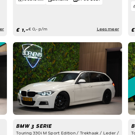
€ 1,-
€
er
€ 0,- p/m
Lees meer
BMW 3 SERIE
B
Touring 330i M Sport Edition / Trekhaak / Leder /
T