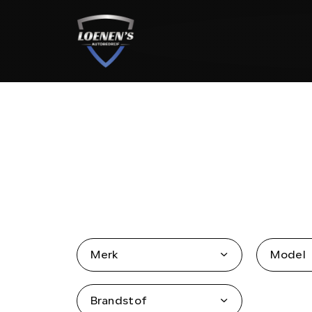
HOME
AANBOD
DIENSTEN
WERKPLAATS
Merk
Model
OVER ONS
Brandstof