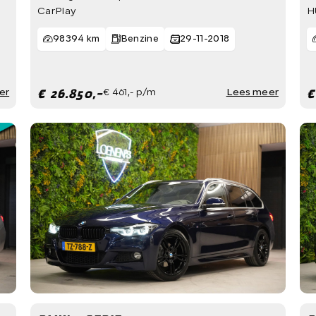
CarPlay
H
98394 km
Benzine
29-11-2018
€ 26.850,-
€
er
€ 461,- p/m
Lees meer