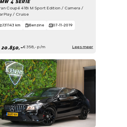
MW 4 SERIE
ran Coupé 418i M Sport Edition / Camera /
arPlay / Cruise
131143 km
Benzine
07-11-2019
 20.850,-
€ 358,- p/m
Lees meer