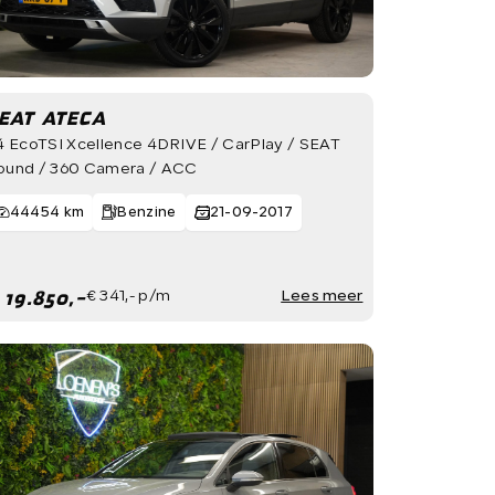
EAT ATECA
.4 EcoTSI Xcellence 4DRIVE / CarPlay / SEAT
ound / 360 Camera / ACC
44454 km
Benzine
21-09-2017
 19.850,-
€ 341,- p/m
Lees meer