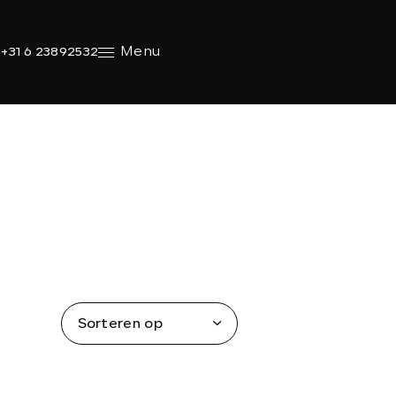
Menu
+31 6 23892532
Sorteren op
SHOWROOM
Ma - vr:
08.00 - 18.00