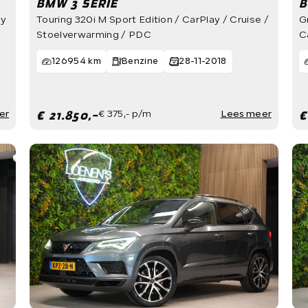
BMW 3 SERIE
B
ay
Touring 320i M Sport Edition / CarPlay / Cruise /
G
Stoelverwarming / PDC
C
126954 km
Benzine
28-11-2018
€ 21.850,-
€
er
€ 375,- p/m
Lees meer