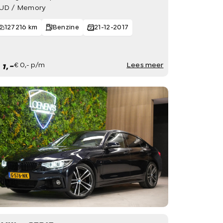
UD / Memory
127216 km
Benzine
21-12-2017
 1,-
€ 0,- p/m
Lees meer