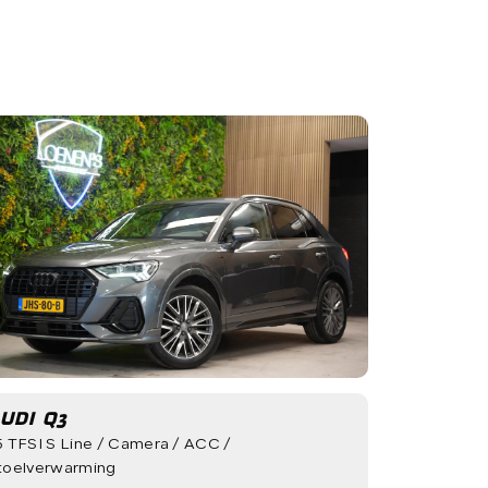
l
Za:
08.00 - 15.30
WERKPLAATS
Ma - Vr:
08.00 - 18.00
Za:
gesloten
UDI Q3
5 TFSI S Line / Camera / ACC /
toelverwarming