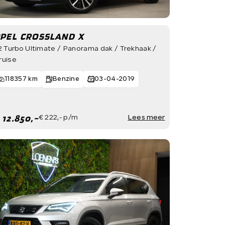
PEL CROSSLAND X
.2 Turbo Ultimate / Panorama dak / Trekhaak /
ruise
118357 km
Benzine
03-04-2019
 12.850,-
€ 222,- p/m
Lees meer