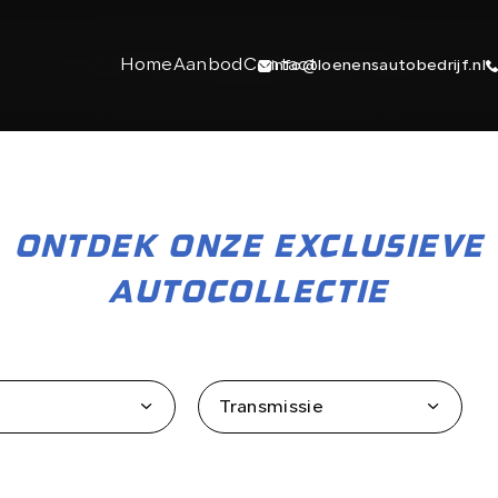
Home
Aanbod
Contact
info@loenensautobedrijf.nl
ONTDEK ONZE EXCLUSIEVE
AUTOCOLLECTIE
Transmissie
CONTACT
+31 6 23892532