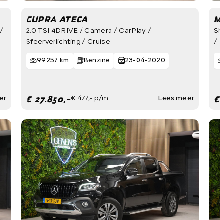
CUPRA ATECA
M
/
2.0 TSI 4DRIVE / Camera / CarPlay /
S
Sfeerverlichting / Cruise
/
99257 km
Benzine
23-04-2020
€ 27.850,-
€
er
€ 477,- p/m
Lees meer