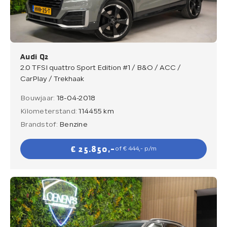
Verkocht
Contact
Audi Q2
2.0 TFSI quattro Sport Edition #1 / B&O / ACC /
CarPlay / Trekhaak
Bouwjaar:
18-04-2018
Direct contact
Kilometerstand:
114455 km
Direct contact
Brandstof:
Benzine
E-mail
€ 25.850,-
of € 444,- p/m
info@loenensautobedrijf.nl
Telefoon
+31 6 23892532
Adres
De Groendijck 43
3466 NJ Waarder