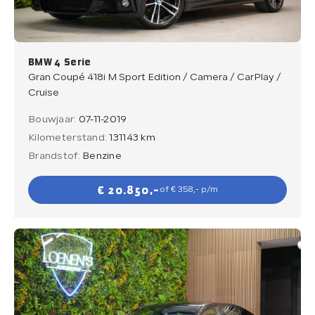
BMW 4 Serie
Gran Coupé 418i M Sport Edition / Camera / CarPlay /
Cruise
Bouwjaar:
07-11-2019
Kilometerstand:
131143 km
Brandstof:
Benzine
€ 20.850,-
of € 358,- p/m