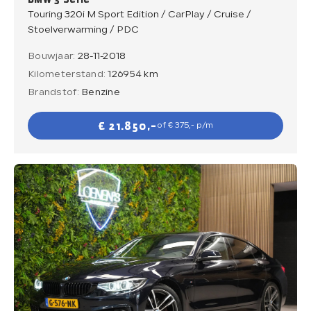
Touring 320i M Sport Edition / CarPlay / Cruise /
Stoelverwarming / PDC
Bouwjaar:
28-11-2018
Kilometerstand:
126954 km
Brandstof:
Benzine
€ 21.850,-
of € 375,- p/m