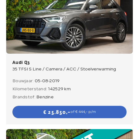
Audi Q3
35 TFSI S Line / Camera / ACC / Stoelverwarming
Bouwjaar:
05-08-2019
Kilometerstand:
142529 km
Brandstof:
Benzine
€ 25.850,-
of € 444,- p/m