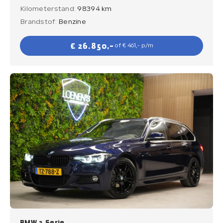
Kilometerstand:
98394 km
Brandstof:
Benzine
€ 26.850,-
of € 461,- p/m
BMW 3 Serie