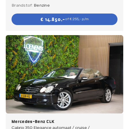
Brandstof:
Benzine
€ 14.850,-
of € 255,- p/m
Mercedes-Benz CLK
Cabrio 350 Elegance automaat / cruise /