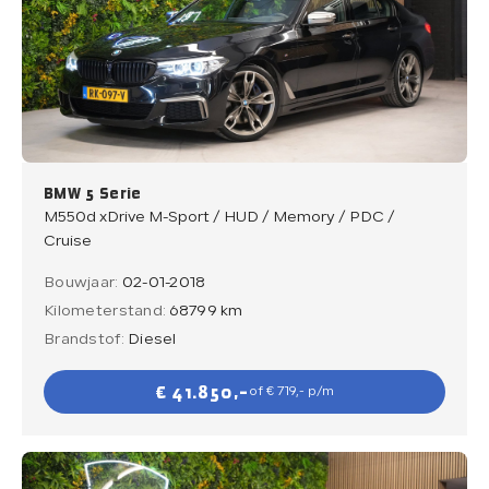
BMW 5 Serie
M550d xDrive M-Sport / HUD / Memory / PDC /
Cruise
Bouwjaar:
02-01-2018
Kilometerstand:
68799 km
Brandstof:
Diesel
€ 41.850,-
of € 719,- p/m