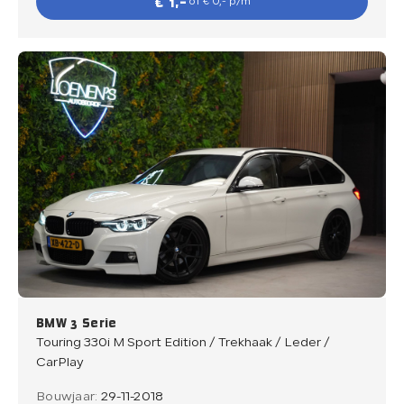
€ 1,-
of € 0,- p/m
BMW 3 Serie
Touring 330i M Sport Edition / Trekhaak / Leder /
CarPlay
Bouwjaar:
29-11-2018