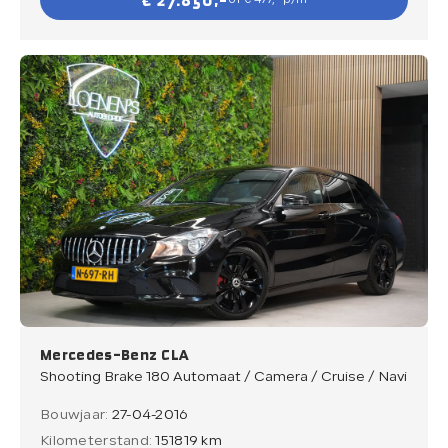
€ 27.850,-
of € 477,- p/m
Mercedes-Benz CLA
Shooting Brake 180 Automaat / Camera / Cruise / Navi
Bouwjaar:
27-04-2016
Kilometerstand:
151819 km