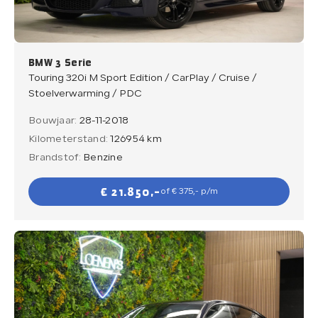
BMW 3 Serie
Touring 320i M Sport Edition / CarPlay / Cruise /
Stoelverwarming / PDC
Bouwjaar:
28-11-2018
Kilometerstand:
126954 km
Brandstof:
Benzine
€ 21.850,-
of € 375,- p/m