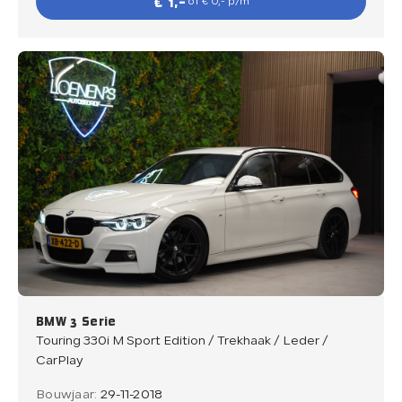
€ 1,-
of € 0,- p/m
BMW 3 Serie
Touring 330i M Sport Edition / Trekhaak / Leder /
CarPlay
Bouwjaar:
29-11-2018