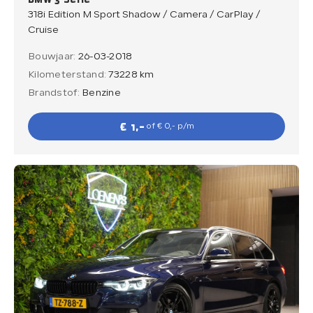
318i Edition M Sport Shadow / Camera / CarPlay /
Cruise
Bouwjaar:
26-03-2018
Kilometerstand:
73228 km
Brandstof:
Benzine
€ 1,-
of € 0,- p/m