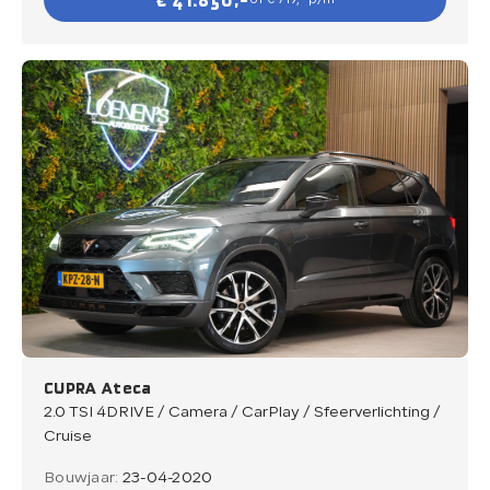
€ 41.850,-
of € 719,- p/m
CUPRA Ateca
2.0 TSI 4DRIVE / Camera / CarPlay / Sfeerverlichting /
Cruise
Bouwjaar:
23-04-2020