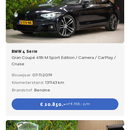
BMW 4 Serie
Gran Coupé 418i M Sport Edition / Camera / CarPlay /
Cruise
Bouwjaar:
07-11-2019
Kilometerstand:
131143 km
Brandstof:
Benzine
€ 20.850,-
of € 358,- p/m