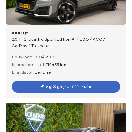
Verkocht
Contact
Audi Q2
2.0 TFSI quattro Sport Edition #1 / B&O / ACC /
CarPlay / Trekhaak
Bouwjaar:
18-04-2018
Direct contact
Kilometerstand:
114455 km
Direct contact
Brandstof:
Benzine
E-mail
€ 25.850,-
of € 444,- p/m
info@loenensautobedrijf.nl
Telefoon
+31 6 23892532
Adres
De Groendijck 43
3466 NJ Waarder