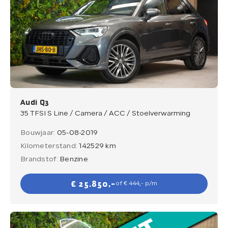
Audi Q3
35 TFSI S Line / Camera / ACC / Stoelverwarming
Bouwjaar:
05-08-2019
Kilometerstand:
142529 km
Brandstof:
Benzine
€ 25.850,-
of € 444,- p/m