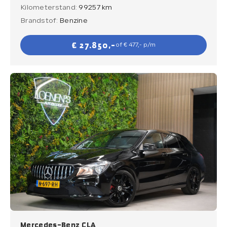
Kilometerstand:
99257 km
Brandstof:
Benzine
€ 27.850,-
of € 477,- p/m
Mercedes-Benz CLA