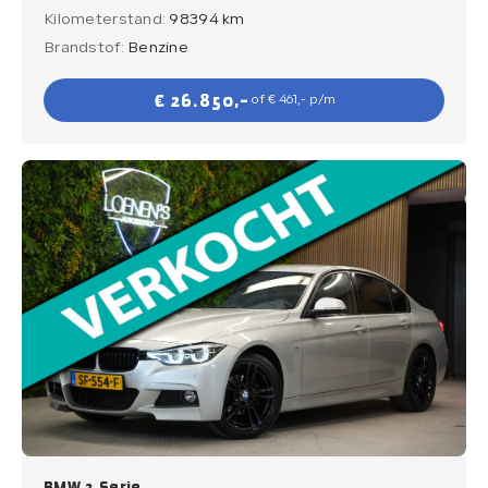
Kilometerstand:
98394 km
Brandstof:
Benzine
€ 26.850,-
of € 461,- p/m
BMW 3 Serie