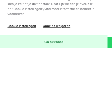
kies je zelf of je dat toestaat. Daar zijn we eerlijk over. Klik
op “Cookie instellingen”, vind meer informatie en beheer je
voorkeuren.
Mercedes-Benz CLK
Cabrio 350 Elegance automaat / cruise /
Cookie instellingen
Cookies weigeren
stoelventilatie / parkeersensoren
Bouwjaar:
08-06-2006
Wis
25
Voertuigen
Ga akkoord
Kilometerstand:
154812 km
Brandstof:
Benzine
€ 13.850,-
of € 239,- p/m