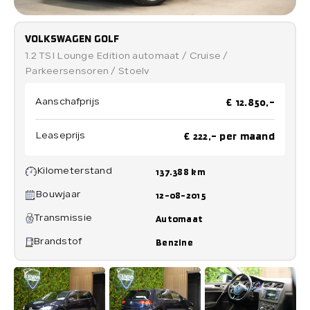
Verkocht
VOLKSWAGEN GOLF
1.2 TSI Lounge Edition automaat / Cruise /
Parkeersensoren / Stoelv
Contact
€ 12.850,-
Aanschafprijs
€ 222,- per maand
Leaseprijs
Direct contact
Direct contact
Kilometerstand
137.388 km
E-mail
Bouwjaar
12-08-2015
info@loenensautobedrijf.nl
Transmissie
Automaat
Telefoon
Brandstof
Benzine
+31 6 23892532
Adres
De Groendijck 43
3466 NJ Waarder