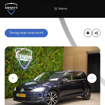
Menu
Home
Terug naar overzicht
Terug naar overzicht
Aanbod
Diensten
Werkplaats
Over Ons