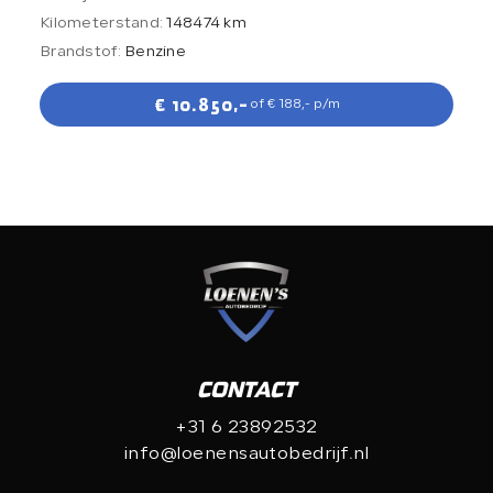
Kilometerstand:
148474 km
Brandstof:
Benzine
€ 10.850,-
of € 188,- p/m
CONTACT
+31 6 23892532
info@loenensautobedrijf.nl