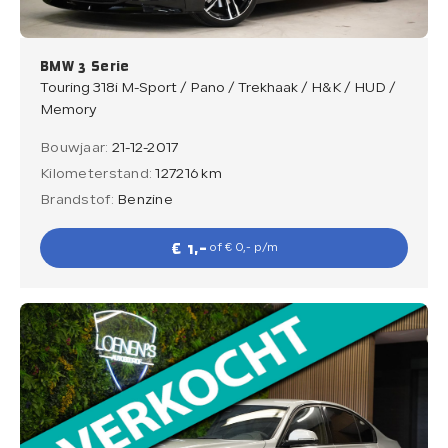
BMW 3 Serie
Touring 318i M-Sport / Pano / Trekhaak / H&K / HUD /
Memory
Bouwjaar:
21-12-2017
Kilometerstand:
127216 km
Brandstof:
Benzine
€ 1,-
of € 0,- p/m