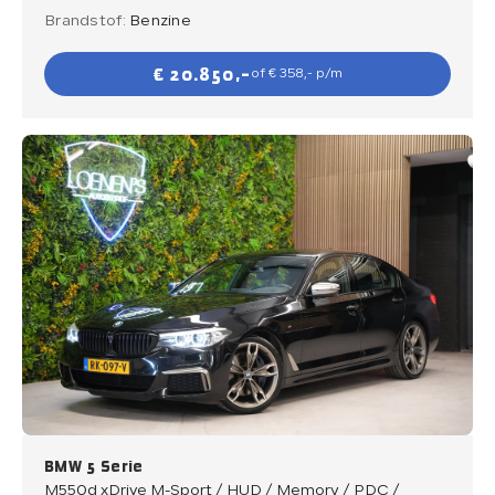
Brandstof:
Benzine
€ 20.850,-
of € 358,- p/m
BMW 5 Serie
M550d xDrive M-Sport / HUD / Memory / PDC /