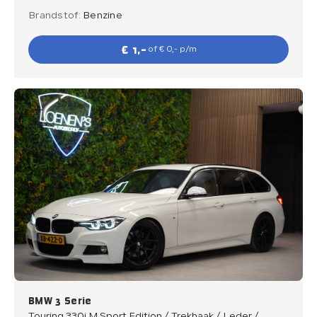
Brandstof:
Benzine
€ 1,-
of € 0,- p/m
BMW 3 Serie
Touring 330i M Sport Edition / Trekhaak / Leder /