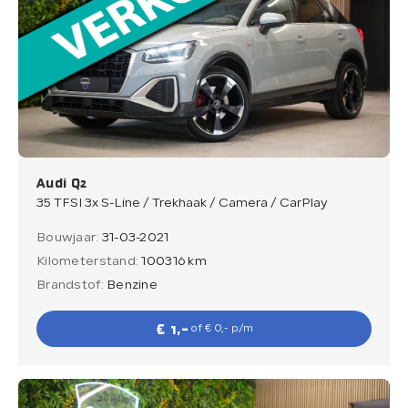
Audi Q2
35 TFSI 3x S-Line / Trekhaak / Camera / CarPlay
Bouwjaar:
31-03-2021
Kilometerstand:
100316 km
Brandstof:
Benzine
€ 1,-
of € 0,- p/m