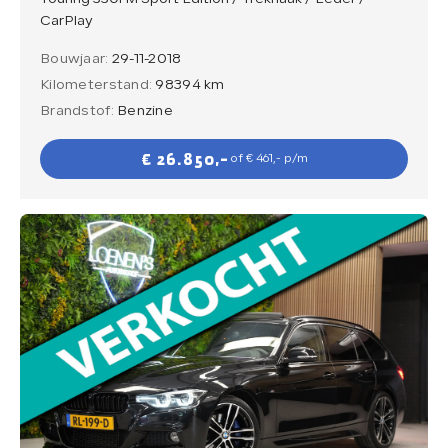
CarPlay
Bouwjaar:
29-11-2018
Kilometerstand:
98394 km
Brandstof:
Benzine
€ 26.850,-
of € 461,- p/m