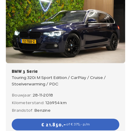
BMW 3 Serie
Touring 320i M Sport Edition / CarPlay / Cruise /
Stoelverwarming / PDC
Bouwjaar:
28-11-2018
Kilometerstand:
126954 km
Brandstof:
Benzine
€ 21.850,-
of € 375,- p/m