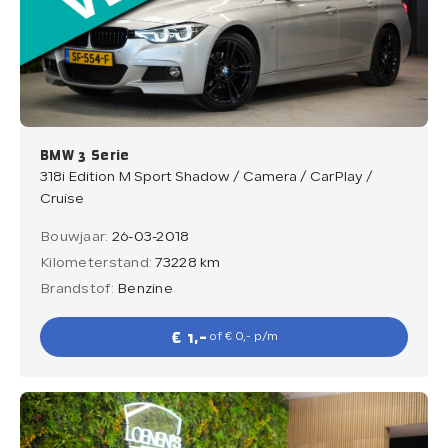
BMW 3 Serie
318i Edition M Sport Shadow / Camera / CarPlay /
Cruise
Bouwjaar:
26-03-2018
Kilometerstand:
73228 km
Brandstof:
Benzine
€ 1,-
of € 0,- p/m