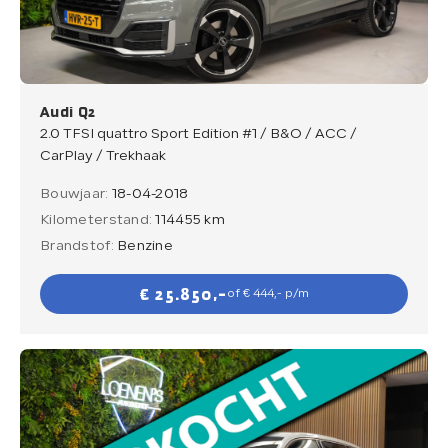
Verkocht
Contact
Audi Q2
2.0 TFSI quattro Sport Edition #1 / B&O / ACC /
CarPlay / Trekhaak
Bouwjaar:
18-04-2018
Direct contact
Kilometerstand:
114455 km
Direct contact
Brandstof:
Benzine
E-mail
€ 25.850,-
of € 444,- p/m
info@loenensautobedrijf.nl
Telefoon
+31 6 23892532
Adres
De Groendijck 43
3466 NJ Waarder