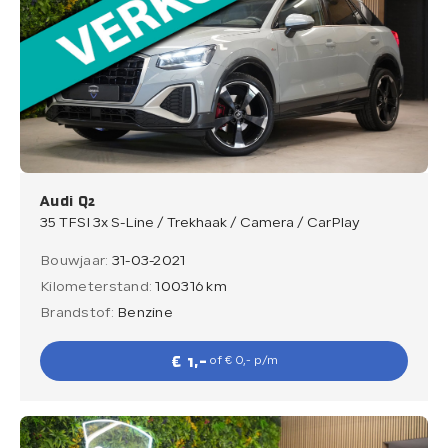
Audi Q2
35 TFSI 3x S-Line / Trekhaak / Camera / CarPlay
Bouwjaar:
31-03-2021
Kilometerstand:
100316 km
Brandstof:
Benzine
€ 1,-
of € 0,- p/m