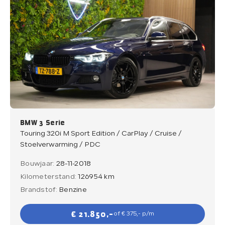
BMW 3 Serie
Touring 320i M Sport Edition / CarPlay / Cruise /
Stoelverwarming / PDC
Bouwjaar:
28-11-2018
Kilometerstand:
126954 km
Brandstof:
Benzine
€ 21.850,-
of € 375,- p/m