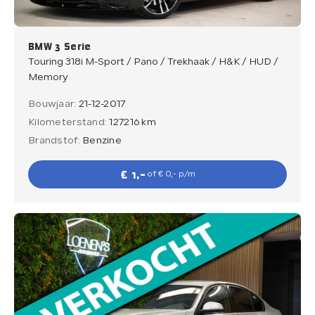
BMW 3 Serie
Touring 318i M-Sport / Pano / Trekhaak / H&K / HUD /
Memory
Bouwjaar:
21-12-2017
Kilometerstand:
127216 km
Brandstof:
Benzine
€ 1,-
of € 0,- p/m