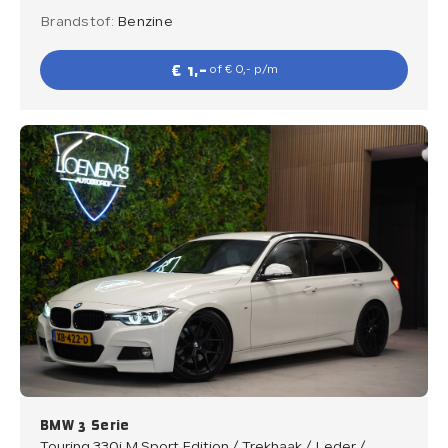
Brandstof:
Benzine
€ 1,-
of € 0,- p/m
BMW 3 Serie
Touring 330i M Sport Edition / Trekhaak / Leder /