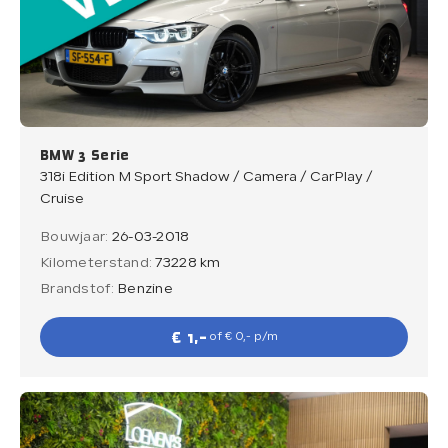
BMW 3 Serie
318i Edition M Sport Shadow / Camera / CarPlay /
Cruise
Bouwjaar:
26-03-2018
Kilometerstand:
73228 km
Brandstof:
Benzine
€ 1,-
of € 0,- p/m