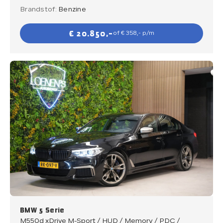
Brandstof:
Benzine
€ 20.850,-
of € 358,- p/m
BMW 5 Serie
M550d xDrive M-Sport / HUD / Memory / PDC /