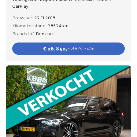
CarPlay
Bouwjaar:
29-11-2018
Kilometerstand:
98394 km
Brandstof:
Benzine
€ 26.850,-
of € 461,- p/m