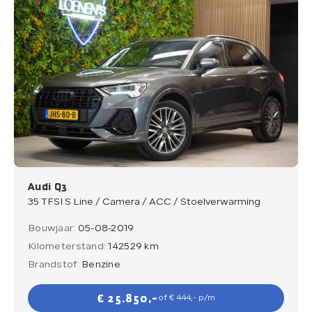
Audi Q3
35 TFSI S Line / Camera / ACC / Stoelverwarming
Bouwjaar:
05-08-2019
Kilometerstand:
142529 km
Brandstof:
Benzine
€ 25.850,-
of € 444,- p/m