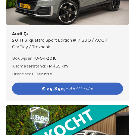
Verkocht
Contact
Audi Q2
2.0 TFSI quattro Sport Edition #1 / B&O / ACC /
CarPlay / Trekhaak
Bouwjaar:
18-04-2018
Direct contact
Kilometerstand:
114455 km
Direct contact
Brandstof:
Benzine
E-mail
€ 25.850,-
of € 444,- p/m
info@loenensautobedrijf.nl
Telefoon
+31 6 23892532
Adres
De Groendijck 43
3466 NJ Waarder