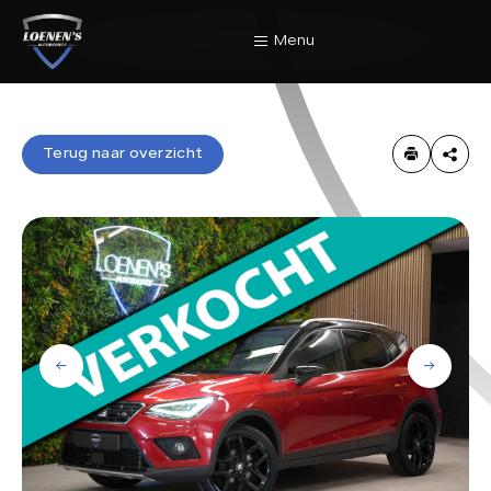
Menu
Home
Terug naar overzicht
Terug naar overzicht
Aanbod
Diensten
Werkplaats
Over Ons