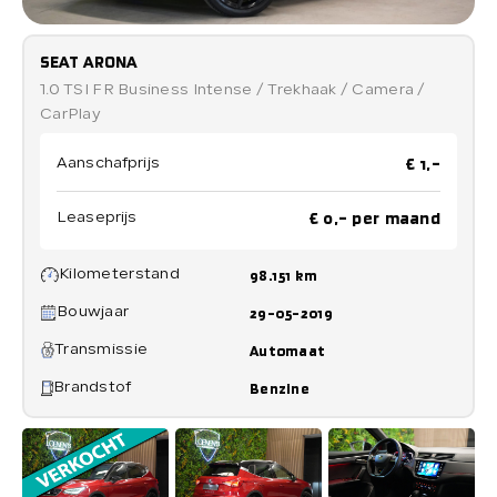
Verkocht
SEAT ARONA
1.0 TSI FR Business Intense / Trekhaak / Camera /
CarPlay
Contact
€ 1,-
Aanschafprijs
€ 0,- per maand
Leaseprijs
Direct contact
Direct contact
Kilometerstand
98.151 km
E-mail
Bouwjaar
29-05-2019
info@loenensautobedrijf.nl
Transmissie
Automaat
Telefoon
Brandstof
Benzine
+31 6 23892532
Adres
De Groendijck 43
3466 NJ Waarder