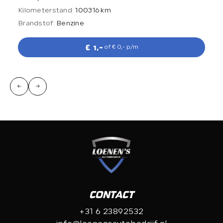
Kilometerstand:
100316 km
Brandstof:
Benzine
€ 1,-
of € 0,- p/m
CONTACT
+31 6 23892532