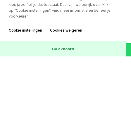
kies je zelf of je dat toestaat. Daar zijn we eerlijk over. Klik
op “Cookie instellingen”, vind meer informatie en beheer je
voorkeuren.
Mercedes-Benz CLK
Cabrio 350 Elegance automaat / cruise /
Cookie instellingen
Cookies weigeren
stoelventilatie / parkeersensoren
Bouwjaar:
08-06-2006
Wis
25
Voertuigen
Ga akkoord
Kilometerstand:
154812 km
Brandstof:
Benzine
€ 13.850,-
of € 239,- p/m