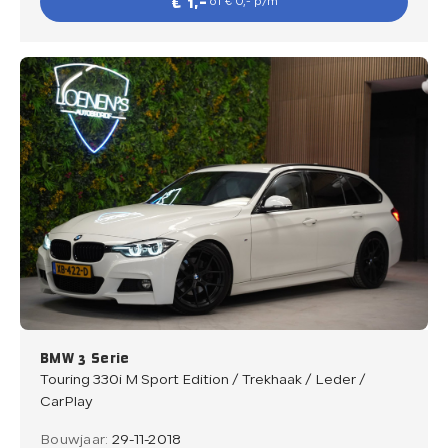
€ 1,-
of € 0,- p/m
BMW 3 Serie
Touring 330i M Sport Edition / Trekhaak / Leder /
CarPlay
Bouwjaar:
29-11-2018