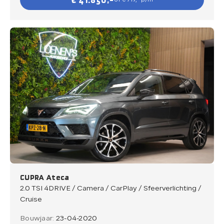
€ 41.850,-
of € 719,- p/m
CUPRA Ateca
2.0 TSI 4DRIVE / Camera / CarPlay / Sfeerverlichting /
Cruise
Bouwjaar:
23-04-2020