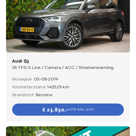
Audi Q3
35 TFSI S Line / Camera / ACC / Stoelverwarming
Bouwjaar:
05-08-2019
Kilometerstand:
142529 km
Brandstof:
Benzine
€ 25.850,-
of € 444,- p/m