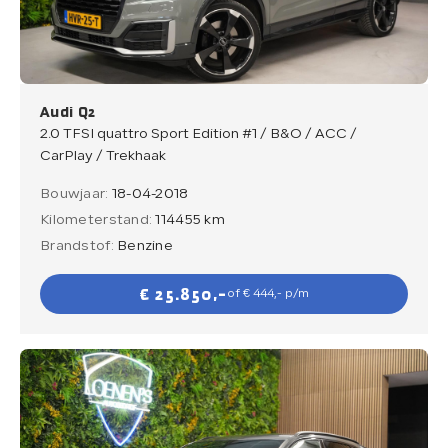
Verkocht
Contact
Audi Q2
2.0 TFSI quattro Sport Edition #1 / B&O / ACC /
CarPlay / Trekhaak
Bouwjaar:
18-04-2018
Direct contact
Kilometerstand:
114455 km
Direct contact
Brandstof:
Benzine
E-mail
€ 25.850,-
of € 444,- p/m
info@loenensautobedrijf.nl
Telefoon
+31 6 23892532
Adres
De Groendijck 43
3466 NJ Waarder