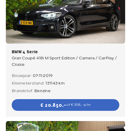
BMW 4 Serie
Gran Coupé 418i M Sport Edition / Camera / CarPlay /
Cruise
Bouwjaar:
07-11-2019
Kilometerstand:
131143 km
Brandstof:
Benzine
€ 20.850,-
of € 358,- p/m