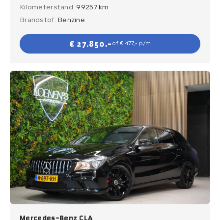
Kilometerstand:
99257 km
Brandstof:
Benzine
€ 27.850,-
of € 477,- p/m
Mercedes-Benz CLA