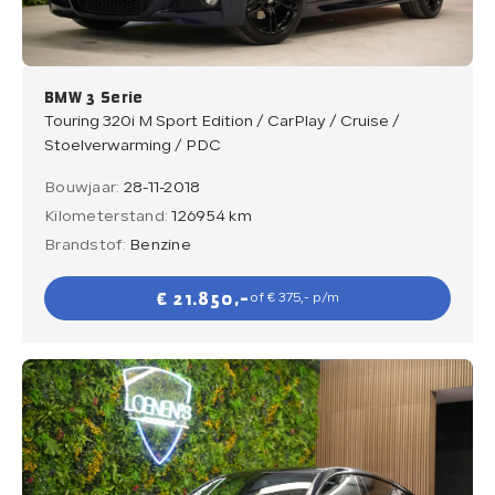
BMW 3 Serie
Touring 320i M Sport Edition / CarPlay / Cruise /
Stoelverwarming / PDC
Bouwjaar:
28-11-2018
Kilometerstand:
126954 km
Brandstof:
Benzine
€ 21.850,-
of € 375,- p/m