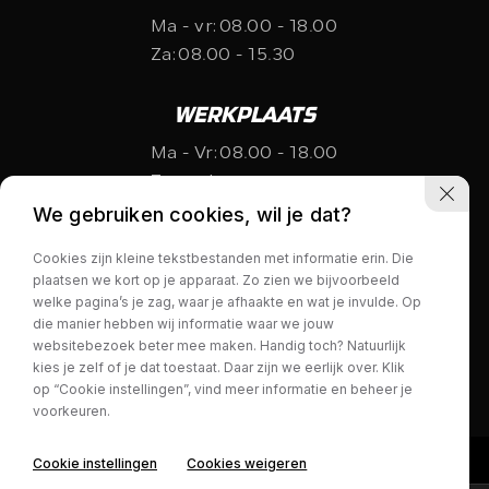
Ma - vr:
08.00 - 18.00
Za:
08.00 - 15.30
WERKPLAATS
Ma - Vr:
08.00 - 18.00
Za:
gesloten
We gebruiken cookies, wil je dat?
Cookies zijn kleine tekstbestanden met informatie erin. Die
plaatsen we kort op je apparaat. Zo zien we bijvoorbeeld
welke pagina’s je zag, waar je afhaakte en wat je invulde. Op
die manier hebben wij informatie waar we jouw
websitebezoek beter mee maken. Handig toch? Natuurlijk
Privacy policy
kies je zelf of je dat toestaat. Daar zijn we eerlijk over. Klik
op “Cookie instellingen”, vind meer informatie en beheer je
voorkeuren.
Interesse in deze Volkswagen
Cookie instellingen
Cookies weigeren