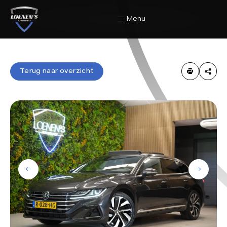
Menu
Home
Terug naar overzicht
Terug naar overzicht
Aanbod
Diensten
Werkplaats
Over Ons