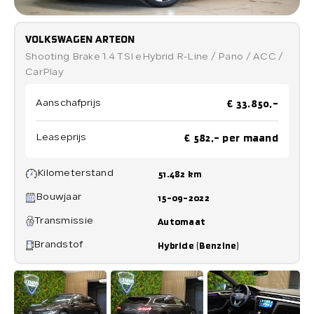
Verkocht
VOLKSWAGEN ARTEON
Shooting Brake 1.4 TSI eHybrid R-Line / Pano / ACC /
CarPlay
Contact
€ 33.850,-
Aanschafprijs
€ 582,- per maand
Leaseprijs
Direct contact
Direct contact
Kilometerstand
51.482 km
E-mail
Bouwjaar
15-09-2022
info@loenensautobedrijf.nl
Transmissie
Automaat
Telefoon
Brandstof
Hybride (Benzine)
+31 6 23892532
Adres
De Groendijck 43
3466 NJ Waarder