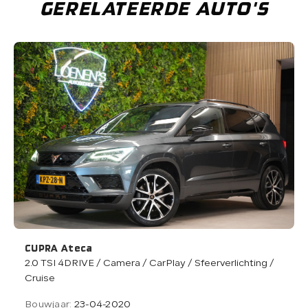
GERELATEERDE AUTO'S
CUPRA Ateca
2.0 TSI 4DRIVE / Camera / CarPlay / Sfeerverlichting /
Cruise
Bouwjaar:
23-04-2020