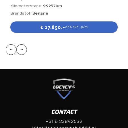
Kilometerstand:
99257 km
Brandstof:
Benzine
€ 27.850,-
of € 477,- p/m
CONTACT
+31 6 23892532