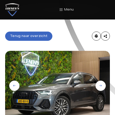
Menu
Home
Terug naar overzicht
Terug naar overzicht
Aanbod
Diensten
Werkplaats
Over Ons