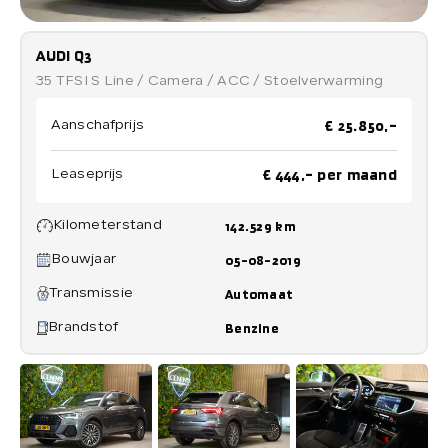
Verkocht
AUDI Q3
35 TFSI S Line / Camera / ACC / Stoelverwarming
Contact
€ 25.850,-
Aanschafprijs
€ 444,- per maand
Leaseprijs
Direct contact
Kilometerstand
142.529 km
Direct contact
Bouwjaar
05-08-2019
E-mail
Transmissie
Automaat
info@loenensautobedrijf.nl
Brandstof
Benzine
Telefoon
+31 6 23892532
Adres
De Groendijck 43
3466 NJ Waarder