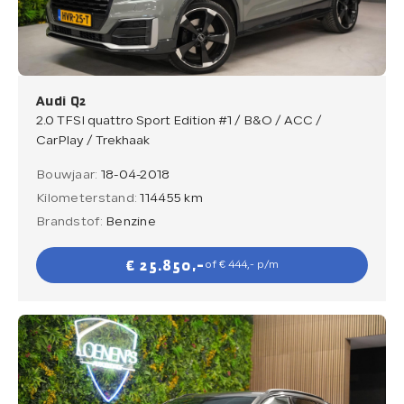
Verkocht
Contact
Audi Q2
2.0 TFSI quattro Sport Edition #1 / B&O / ACC /
CarPlay / Trekhaak
Bouwjaar:
18-04-2018
Direct contact
Kilometerstand:
114455 km
Direct contact
Brandstof:
Benzine
E-mail
€ 25.850,-
of € 444,- p/m
info@loenensautobedrijf.nl
Telefoon
+31 6 23892532
Adres
De Groendijck 43
3466 NJ Waarder