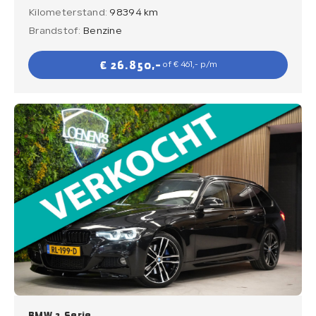
Kilometerstand:
98394 km
Brandstof:
Benzine
€ 26.850,-
of € 461,- p/m
BMW 3 Serie