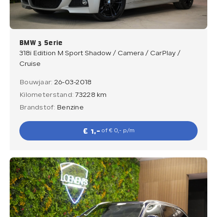
BMW 3 Serie
318i Edition M Sport Shadow / Camera / CarPlay /
Cruise
Bouwjaar:
26-03-2018
Kilometerstand:
73228 km
Brandstof:
Benzine
€ 1,-
of € 0,- p/m