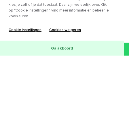
kies je zelf of je dat toestaat. Daar zijn we eerlijk over. Klik
op “Cookie instellingen”, vind meer informatie en beheer je
voorkeuren.
Mercedes-Benz CLA
Cookie instellingen
Cookies weigeren
Shooting Brake 180 Automaat / Camera / Cruise / Navi
Bouwjaar:
27-04-2016
Wis
26
Voertuigen
Ga akkoord
Kilometerstand:
151819 km
Brandstof:
Benzine
€ 14.850,-
of € 255,- p/m