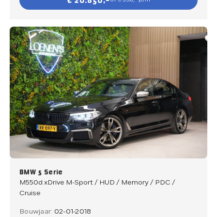
€ 20.850,-
of € 358,- p/m
BMW 5 Serie
M550d xDrive M-Sport / HUD / Memory / PDC /
Cruise
Bouwjaar:
02-01-2018