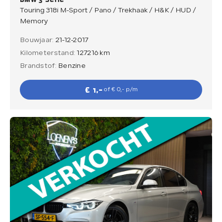
Touring 318i M-Sport / Pano / Trekhaak / H&K / HUD /
Memory
Bouwjaar:
21-12-2017
Kilometerstand:
127216 km
Brandstof:
Benzine
€ 1,-
of € 0,- p/m