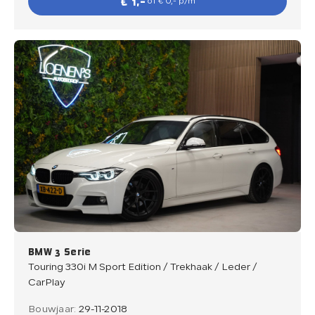
€ 1,-
of € 0,- p/m
BMW 3 Serie
Touring 330i M Sport Edition / Trekhaak / Leder /
CarPlay
Bouwjaar:
29-11-2018