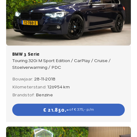
BMW 3 Serie
Touring 320i M Sport Edition / CarPlay / Cruise /
Stoelverwarming / PDC
Bouwjaar:
28-11-2018
Kilometerstand:
126954 km
Brandstof:
Benzine
€ 21.850,-
of € 375,- p/m