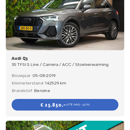
Audi Q3
35 TFSI S Line / Camera / ACC / Stoelverwarming
Bouwjaar:
05-08-2019
Kilometerstand:
142529 km
Brandstof:
Benzine
€ 25.850,-
of € 444,- p/m