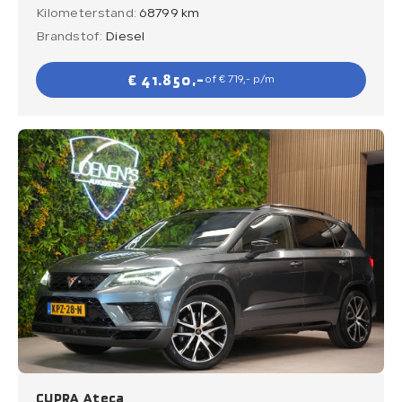
Kilometerstand:
68799 km
Brandstof:
Diesel
€ 41.850,-
of € 719,- p/m
CUPRA Ateca