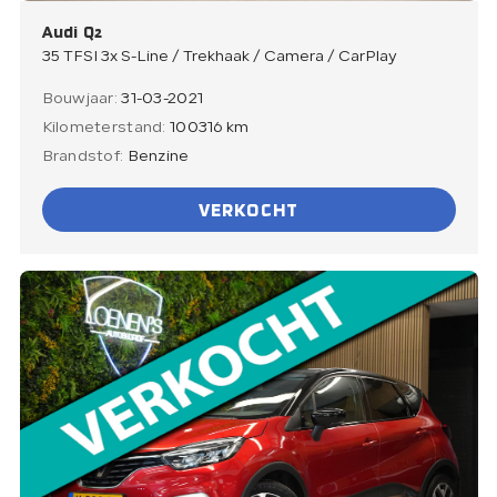
Audi Q2
Verkocht
35 TFSI 3x S-Line / Trekhaak / Camera / CarPlay
Bouwjaar:
31-03-2021
Contact
Kilometerstand:
100316 km
Brandstof:
Benzine
VERKOCHT
Direct contact
Direct contact
E-mail
info@loenensautobedrijf.nl
Telefoon
+31 6 23892532
Adres
De Groendijck 43
3466 NJ Waarder