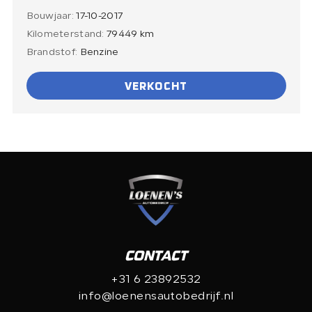
Bouwjaar:
17-10-2017
Kilometerstand:
79449 km
Brandstof:
Benzine
VERKOCHT
CONTACT
+31 6 23892532
info@loenensautobedrijf.nl