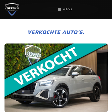
Menu
Home
VERKOCHTE AUTO’S.
Aanbod
Diensten
Werkplaats
Over Ons