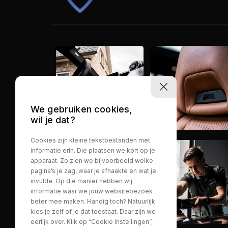
We gebruiken cookies,
wil je dat?
Cookies zijn kleine tekstbestanden met
informatie erin. Die plaatsen we kort op je
apparaat. Zo zien we bijvoorbeeld welke
pagina’s je zag, waar je afhaakte en wat je
invulde. Op die manier hebben wij
informatie waar we jouw websitebezoek
beter mee maken. Handig toch? Natuurlijk
kies je zelf of je dat toestaat. Daar zijn we
eerlijk over. Klik op “Cookie instellingen”,