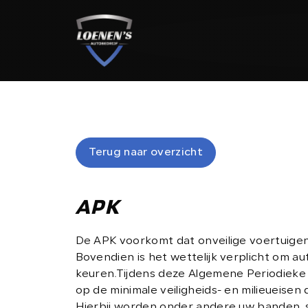
HOME
AANBOD
Terug naar overzicht
Terug naar overzicht
DIENSTEN
APK
WERKPLAATS
De APK voorkomt dat onveilige voertuige
Bovendien is het wettelijk verplicht om auto
keuren.Tijdens deze Algemene Periodieke
OVER ONS
op de minimale veiligheids- en milieueisen 
Hierbij worden onder andere uw banden,