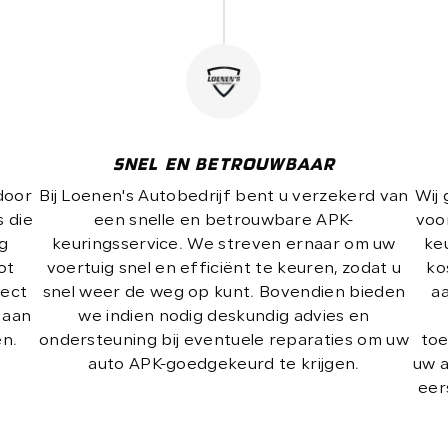
SNEL EN BETROUWBAAR
door
Bij Loenen's Autobedrijf bent u verzekerd van
Wij 
 die
een snelle en betrouwbare APK-
voo
g
keuringsservice. We streven ernaar om uw
ke
ot
voertuig snel en efficiënt te keuren, zodat u
ko
pect
snel weer de weg op kunt. Bovendien bieden
a
 aan
we indien nodig deskundig advies en
en.
ondersteuning bij eventuele reparaties om uw
toe
auto APK-goedgekeurd te krijgen.
uw a
eer