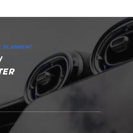
 PLANNEN?
W
TER