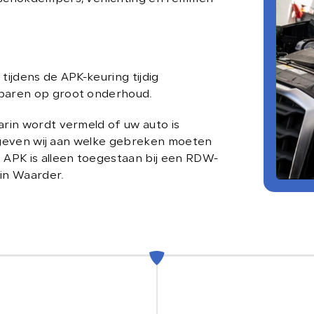
info@loenensautobedrijf.n
LOENEN'S AUTOBEDRIJF
ijdens de APK-keuring tijdig
De Groendijck 43
paren op groot onderhoud.
3466 NJ Waarder
rin wordt vermeld of uw auto is
, geven wij aan welke gebreken moeten
APK is alleen toegestaan bij een RDW-
 in Waarder.