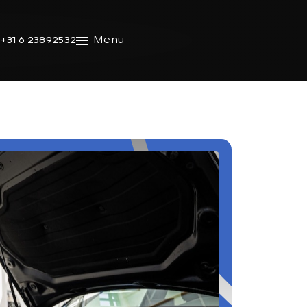
Menu
+31 6 23892532
SHOWROOM
Ma - vr:
08.00 - 18.00