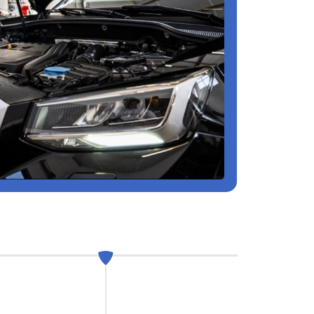
l
Za:
08.00 - 15.30
WERKPLAATS
Ma - Vr:
08.00 - 18.00
Za:
gesloten