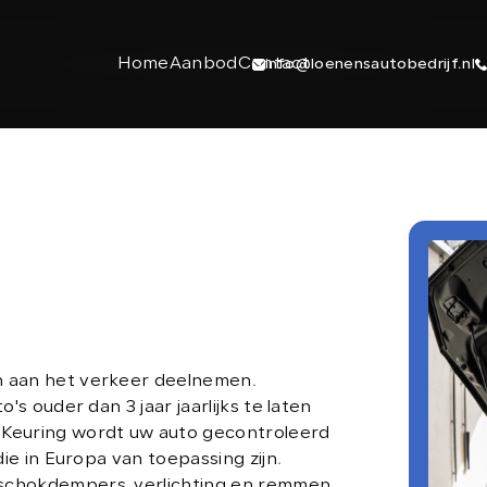
Home
Aanbod
Contact
info@loenensautobedrijf.nl
n aan het verkeer deelnemen.
's ouder dan 3 jaar jaarlijks te laten
CONTACT
 Keuring wordt uw auto gecontroleerd
die in Europa van toepassing zijn.
+31 6 23892532
 schokdempers, verlichting en remmen