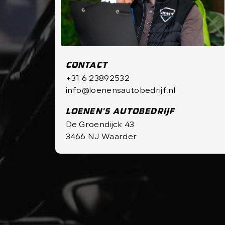
CONTACT
+31 6 23892532
info@loenensautobedrijf.nl
LOENEN'S AUTOBEDRIJF
De Groendijck 43
3466 NJ Waarder