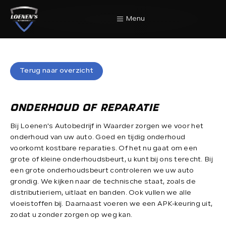
Menu
Home
Terug naar overzicht
Terug naar overzicht
Aanbod
ONDERHOUD OF REPARATIE
Bij Loenen's Autobedrijf in Waarder zorgen we voor het
Diensten
onderhoud van uw auto. Goed en tijdig onderhoud
voorkomt kostbare reparaties. Of het nu gaat om een
grote of kleine onderhoudsbeurt, u kunt bij ons terecht. Bij
Werkplaats
een grote onderhoudsbeurt controleren we uw auto
grondig. We kijken naar de technische staat, zoals de
distributieriem, uitlaat en banden. Ook vullen we alle
vloeistoffen bij. Daarnaast voeren we een APK-keuring uit,
Over Ons
zodat u zonder zorgen op weg kan.