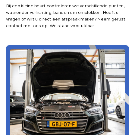
Bij een kleine beurt controleren we verschillende punten,
Verkocht
waaronder verlichting, banden en remblokken. Heeft u
vragen of wilt u direct een afspraak maken? Neem gerust
contact met ons op. We staan voor u klaar.
Contact
Direct contact
Direct contact
E-mail
info@loenensautobedrijf.nl
Telefoon
+31 6 23892532
Adres
De Groendijck 43
3466 NJ Waarder