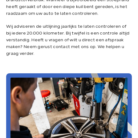
brandstofverbruik. Wanneer u bijvoorbeeld een stoeprand
heeft geraakt of door een diepe kuil bent gereden, is het
Verkocht
raadzaam om uw auto te laten controleren.
Wij adviseren de uitlijning jaarlijks te laten controleren of
Contact
bij iedere 20.000 kilometer. Bij twijfel is een controle altijd
verstandig. Heeft u vragen of wilt u direct een afspraak
maken? Neem gerust contact met ons op. We helpen u
graag verder.
Direct contact
Direct contact
E-mail
info@loenensautobedrijf.nl
Telefoon
+31 6 23892532
Adres
De Groendijck 43
3466 NJ Waarder