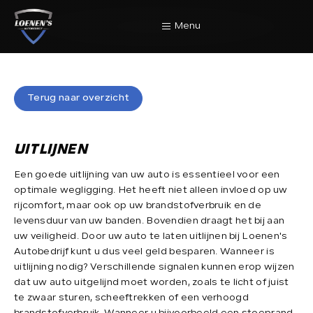
Menu
Home
Terug naar overzicht
Terug naar overzicht
Aanbod
UITLIJNEN
Een goede uitlijning van uw auto is essentieel voor een
Diensten
optimale wegligging. Het heeft niet alleen invloed op uw
rijcomfort, maar ook op uw brandstofverbruik en de
levensduur van uw banden. Bovendien draagt het bij aan
Werkplaats
uw veiligheid. Door uw auto te laten uitlijnen bij Loenen's
Autobedrijf kunt u dus veel geld besparen. Wanneer is
uitlijning nodig? Verschillende signalen kunnen erop wijzen
dat uw auto uitgelijnd moet worden, zoals te licht of juist
Over Ons
te zwaar sturen, scheeftrekken of een verhoogd