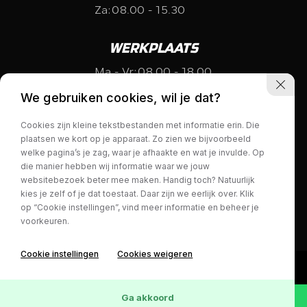
Za:
08.00 - 15.30
WERKPLAATS
Ma - Vr:
08.00 - 18.00
Za:
gesloten
We gebruiken cookies, wil je dat?
Cookies zijn kleine tekstbestanden met informatie erin. Die
plaatsen we kort op je apparaat. Zo zien we bijvoorbeeld
welke pagina’s je zag, waar je afhaakte en wat je invulde. Op
die manier hebben wij informatie waar we jouw
websitebezoek beter mee maken. Handig toch? Natuurlijk
kies je zelf of je dat toestaat. Daar zijn we eerlijk over. Klik
Privacy policy
op “Cookie instellingen”, vind meer informatie en beheer je
voorkeuren.
Cookie instellingen
Cookies weigeren
Ga akkoord